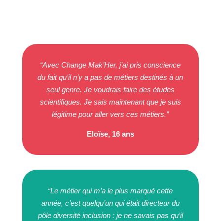
“
Avec Change Mak’Her, j’ai pris conscience
du fait qu’il n’y a pas de métiers destinés à un
seul genre. Je voudrais faire des études
scientifiques. Je sais maintenant que je suis
légitime pour aller vers ces métiers.
”
Eloïse, 16 ans
“
Le métier qui m’a le plus marqué cette
année, c’est quelqu’un qui était directeur du
pôle diversité inclusion : je ne savais pas qu’il