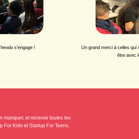
Theodo s’engage !
Un grand merci à celles qui 
être avec 
n manquer, et recevoir toutes les
up For Kids et Startup For Teens.