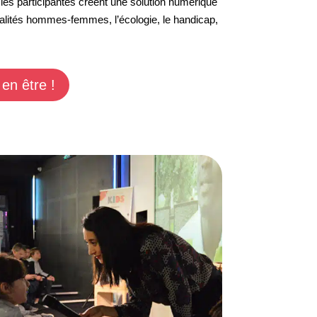
les participantes créent une solution numérique
alités hommes-femmes, l’écologie, le handicap,
en être !