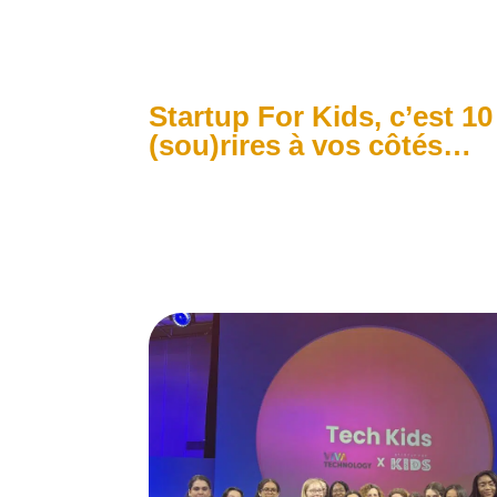
Startup For Kids, c’est 10
(sou)rires à vos côtés…