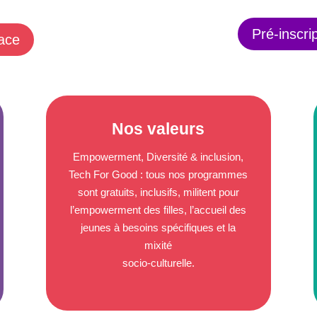
Pré-inscri
ace
Nos valeurs
Empowerment, Diversité & inclusion,
Tech For Good : tous nos programmes
sont gratuits, inclusifs, militent pour
l’empowerment des filles, l’accueil des
jeunes à besoins spécifiques et la
mixité
socio-culturelle.