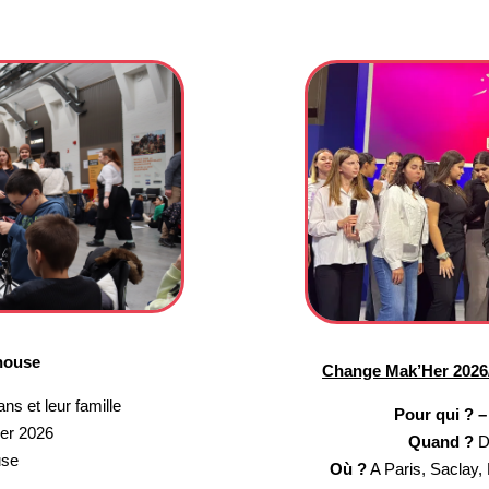
house
Change Mak’Her 2026/2
ns et leur famille
Pour qui ? 
er 2026
Quand ?
D
use
Où ?
A Paris, Saclay, 